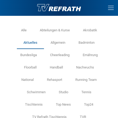
Alle
Abteilungen & Kurse
Akrobatik
Aktuelles
Allgemein
Badminton
Bundesliga
Cheerleading
Ernährung
Floorball
Handball
Nachwuchs
National
Rehasport
Running Team
Schwimmen
Studio
Tennis
Tischtennis
Top News
Top24
TV Refrath Tischtennis
TVR