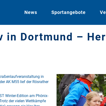
News
Sportangebote
Ve
v in Dortmund – He
Straßenlaufveranstaltung in
 der AK M55 lief der Rösrather
AST Winter-Edition am Phönix-
Trotz der vielen Wettkämpfe