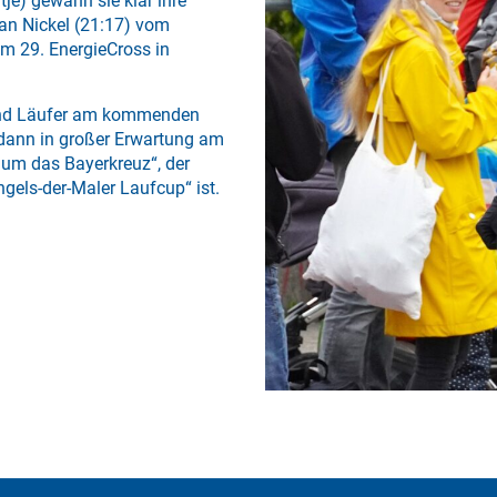
je) gewann sie klar ihre
han Nickel (21:17) vom
im 29. EnergieCross in
 und Läufer am kommenden
dann in großer Erwartung am
 um das Bayerkreuz“, der
gels-der-Maler Laufcup“ ist.