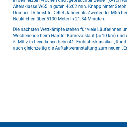
in den letzten Wochen und „gebrauchter Beine“ (O-Ton Ant
Altersklasse W65 in guten 46:02 min. Knapp hinter Step
Dürener TV finishte Detlef Jahner als Zweiter der M55 be
Neukirchen über 5100 Meter in 21:34 Minuten.
Die nächsten Wettkämpfe stehen für viele Läuferinnen
Wochenende beim Hardter Karnevalslauf (5/10 km) und 
5. März in Leverkusen beim 41. Frühjahrsklassiker „Rund
auch gleichzeitig die Auftaktveranstaltung zum neuen „En