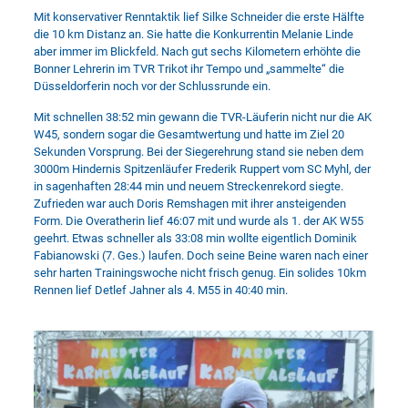
Mit konservativer Renntaktik lief Silke Schneider die erste Hälfte
die 10 km Distanz an. Sie hatte die Konkurrentin Melanie Linde
aber immer im Blickfeld. Nach gut sechs Kilometern erhöhte die
Bonner Lehrerin im TVR Trikot ihr Tempo und „sammelte“ die
Düsseldorferin noch vor der Schlussrunde ein.
Mit schnellen 38:52 min gewann die TVR-Läuferin nicht nur die AK
W45, sondern sogar die Gesamtwertung und hatte im Ziel 20
Sekunden Vorsprung. Bei der Siegerehrung stand sie neben dem
3000m Hindernis Spitzenläufer Frederik Ruppert vom SC Myhl, der
in sagenhaften 28:44 min und neuem Streckenrekord siegte.
Zufrieden war auch Doris Remshagen mit ihrer ansteigenden
Form. Die Overatherin lief 46:07 mit und wurde als 1. der AK W55
geehrt. Etwas schneller als 33:08 min wollte eigentlich Dominik
Fabianowski (7. Ges.) laufen. Doch seine Beine waren nach einer
sehr harten Trainingswoche nicht frisch genug. Ein solides 10km
Rennen lief Detlef Jahner als 4. M55 in 40:40 min.