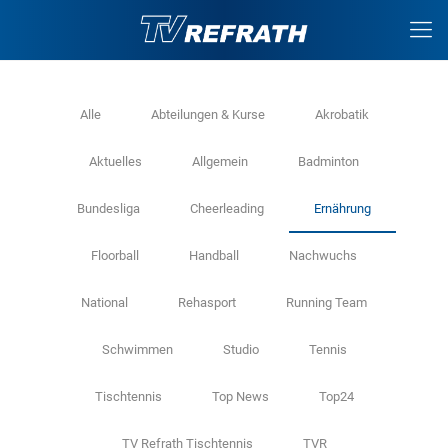
Alle
Abteilungen & Kurse
Akrobatik
Aktuelles
Allgemein
Badminton
Bundesliga
Cheerleading
Ernährung
Floorball
Handball
Nachwuchs
National
Rehasport
Running Team
Schwimmen
Studio
Tennis
Tischtennis
Top News
Top24
TV Refrath Tischtennis
TVR