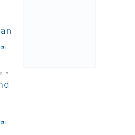
gramm
ren
en
nd
ren