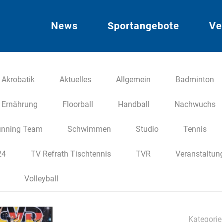
News
Sportangebote
Ve
Akrobatik
Aktuelles
Allgemein
Badminton
Ernährung
Floorball
Handball
Nachwuchs
nning Team
Schwimmen
Studio
Tennis
24
TV Refrath Tischtennis
TVR
Veranstaltun
Volleyball
Kategori