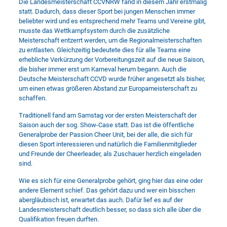
Die Landesmeisterschaft CCVNRW fand in diesem Jahr erstmalig
statt. Dadurch, dass dieser Sport bei jungen Menschen immer
beliebter wird und es entsprechend mehr Teams und Vereine gibt,
musste das Wettkampfsystem durch die zusätzliche
Meisterschaft entzerrt werden, um die Regionalmeisterschaften
zu entlasten. Gleichzeitig bedeutete dies für alle Teams eine
erhebliche Verkürzung der Vorbereitungszeit auf die neue Saison,
die bisher immer erst um Karneval herum begann. Auch die
Deutsche Meisterschaft CCVD wurde früher angesetzt als bisher,
um einen etwas größeren Abstand zur Europameisterschaft zu
schaffen.
Traditionell fand am Samstag vor der ersten Meisterschaft der
Saison auch der sog. Show-Case statt. Das ist die öffentliche
Generalprobe der Passion Cheer Unit, bei der alle, die sich für
diesen Sport interessieren und natürlich die Familienmitglieder
und Freunde der Cheerleader, als Zuschauer herzlich eingeladen
sind.
Wie es sich für eine Generalprobe gehört, ging hier das eine oder
andere Element schief. Das gehört dazu und wer ein bisschen
abergläubisch ist, erwartet das auch. Dafür lief es auf der
Landesmeisterschaft deutlich besser, so dass sich alle über die
Qualifikation freuen durften.