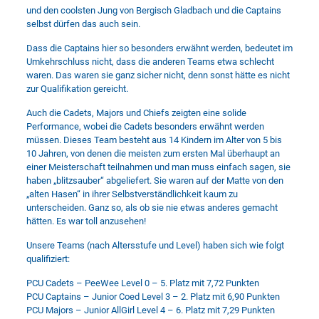
und den coolsten Jung von Bergisch Gladbach und die Captains
selbst dürfen das auch sein.
Dass die Captains hier so besonders erwähnt werden, bedeutet im
Umkehrschluss nicht, dass die anderen Teams etwa schlecht
waren. Das waren sie ganz sicher nicht, denn sonst hätte es nicht
zur Qualifikation gereicht.
Auch die Cadets, Majors und Chiefs zeigten eine solide
Performance, wobei die Cadets besonders erwähnt werden
müssen. Dieses Team besteht aus 14 Kindern im Alter von 5 bis
10 Jahren, von denen die meisten zum ersten Mal überhaupt an
einer Meisterschaft teilnahmen und man muss einfach sagen, sie
haben „blitzsauber“ abgeliefert. Sie waren auf der Matte von den
„alten Hasen“ in ihrer Selbstverständlichkeit kaum zu
unterscheiden. Ganz so, als ob sie nie etwas anderes gemacht
hätten. Es war toll anzusehen!
Unsere Teams (nach Altersstufe und Level) haben sich wie folgt
qualifiziert:
PCU Cadets – PeeWee Level 0 – 5. Platz mit 7,72 Punkten
PCU Captains – Junior Coed Level 3 – 2. Platz mit 6,90 Punkten
PCU Majors – Junior AllGirl Level 4 – 6. Platz mit 7,29 Punkten