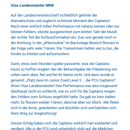
Vize-Landesmeister NRW
Auf der Landesmeisterschaft schließlich gehörte der
dramatischste und zugleich schönste Moment den Captains!
Nach einer wirklich tollen Performance mit nahezu keinen oder nur
kleinen Fehlern, stürzte ausgerechnet zum letzten Takt der Musik
der rechte Teil der Schlussformation ein. Das war gerade noch in
der Wertung. In der „Afterroutine“ im Backstage-Bereich flossen in
der Folge sehr viele Tränen. Die Trainerinnen hatten viel zu tun, die
Kinder zu trösten und aufzumuntern.
Dann, etwa zwei Stunden später passierte, was die Captains
kaum zu hoffen wagten. Bei der Bekanntgabe der Platzierung von
unten nach oben, fiel und fiel ihr Name nicht. Und dann wurde er
genannt: „Platz zwei im Junior Coed Level 3 … die PCU Captains!“.
Wow! Vize-Landesmeister! Ihre Performance war also insgesamt
überhaupt nicht so schlecht, wie es sich für die Captains wegen
des Fehlers zum Schluss angefühlt hatte. Da gab es kein Halten
mehr. Es flossen wieder Tränen, diesmal aber vor Glück. Alle fielen
sich in die Arme, gratulierten und drückten sich und bahnten sich
ihren Weg zur Siegerehrung!
Diesen Erfolg haben sich die Captains wirklich hart erarbeitet und
verdient. Alle in der PCU sind unheimlich stolz auf die Mädchen