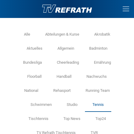
Alle
Abteilungen & Kurse
Akrobatik
Aktuelles
Allgemein
Badminton
Bundesliga
Cheerleading
Ernährung
Floorball
Handball
Nachwuchs
National
Rehasport
Running Team
Schwimmen
Studio
Tennis
Tischtennis
Top News
Top24
TV Refrath Tischtennis
TVR