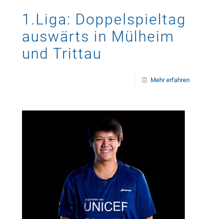
1.Liga: Doppelspieltag
auswärts in Mülheim
und Trittau
Mehr erfahren