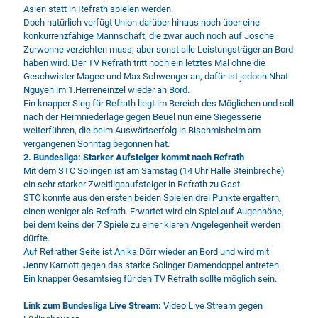
Asien statt in Refrath spielen werden.
Doch natürlich verfügt Union darüber hinaus noch über eine
konkurrenzfähige Mannschaft, die zwar auch noch auf Josche
Zurwonne verzichten muss, aber sonst alle Leistungsträger an Bord
haben wird. Der TV Refrath tritt noch ein letztes Mal ohne die
Geschwister Magee und Max Schwenger an, dafür ist jedoch Nhat
Nguyen im 1.Herreneinzel wieder an Bord.
Ein knapper Sieg für Refrath liegt im Bereich des Möglichen und soll
nach der Heimniederlage gegen Beuel nun eine Siegesserie
weiterführen, die beim Auswärtserfolg in Bischmisheim am
vergangenen Sonntag begonnen hat.
2. Bundesliga: Starker Aufsteiger kommt nach Refrath
Mit dem STC Solingen ist am Samstag (14 Uhr Halle Steinbreche)
ein sehr starker Zweitligaaufsteiger in Refrath zu Gast.
STC konnte aus den ersten beiden Spielen drei Punkte ergattern,
einen weniger als Refrath. Erwartet wird ein Spiel auf Augenhöhe,
bei dem keins der 7 Spiele zu einer klaren Angelegenheit werden
dürfte.
Auf Refrather Seite ist Anika Dörr wieder an Bord und wird mit
Jenny Karnott gegen das starke Solinger Damendoppel antreten.
Ein knapper Gesamtsieg für den TV Refrath sollte möglich sein.
Link zum Bundesliga Live Stream:
Video Live Stream gegen