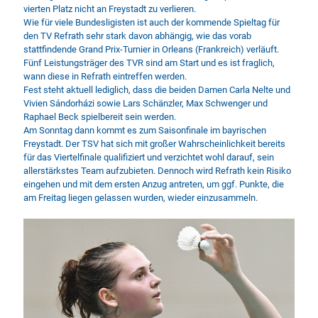
vierten Platz nicht an Freystadt zu verlieren.
Wie für viele Bundesligisten ist auch der kommende Spieltag für
den TV Refrath sehr stark davon abhängig, wie das vorab
stattfindende Grand Prix-Turnier in Orleans (Frankreich) verläuft.
Fünf Leistungsträger des TVR sind am Start und es ist fraglich,
wann diese in Refrath eintreffen werden.
Fest steht aktuell lediglich, dass die beiden Damen Carla Nelte und
Vivien Sándorházi sowie Lars Schänzler, Max Schwenger und
Raphael Beck spielbereit sein werden.
Am Sonntag dann kommt es zum Saisonfinale im bayrischen
Freystadt. Der TSV hat sich mit großer Wahrscheinlichkeit bereits
für das Viertelfinale qualifiziert und verzichtet wohl darauf, sein
allerstärkstes Team aufzubieten. Dennoch wird Refrath kein Risiko
eingehen und mit dem ersten Anzug antreten, um ggf. Punkte, die
am Freitag liegen gelassen wurden, wieder einzusammeln.