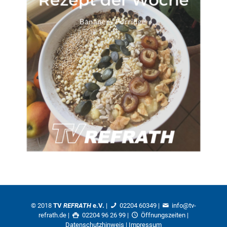
© 2018
TV
REFRATH
e.V.
|
02204 60349
|
info@tv-
refrath.de
|
02204 96 26 99 |
Öffnungszeiten
|
Datenschutzhinweis
|
Impressum