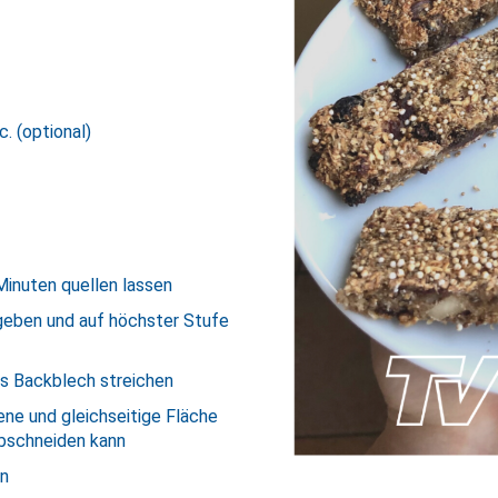
. (optional)
inuten quellen lassen
 geben und auf höchster Stufe
es Backblech streichen
bene und gleichseitige Fläche
bschneiden kann
en