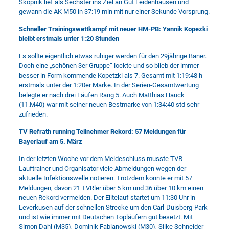
Skopnik lief als Sechster ins Ziel an Gut Leidenhausen und
gewann die AK M50 in 37:19 min mit nur einer Sekunde Vorsprung.
Schneller Trainingswettkampf mit neuer HM-PB: Yannik Kopezki
bleibt erstmals unter 1:20 Stunden
Es sollte eigentlich etwas ruhiger werden für den 29jährige Baner.
Doch eine „schönen 3er Gruppe“ lockte und so blieb der immer
besser in Form kommende Kopetzki als 7. Gesamt mit 1:19:48 h
erstmals unter der 1:20er Marke. In der Serien-Gesamtwertung
belegte er nach drei Läufen Rang 5. Auch Matthias Hauck
(11.M40) war mit seiner neuen Bestmarke von 1:34:40 std sehr
zufrieden.
TV Refrath running Teilnehmer Rekord: 57 Meldungen für
Bayerlauf am 5. März
In der letzten Woche vor dem Meldeschluss musste TVR
Lauftrainer und Organisator viele Abmeldungen wegen der
aktuelle Infektionswelle notieren. Trotzdem konnte er mit 57
Meldungen, davon 21 TVRler über 5 km und 36 über 10 km einen
neuen Rekord vermelden. Der Elitelauf startet um 11:30 Uhr in
Leverkusen auf der schnellen Strecke um den Carl-Duisberg-Park
und ist wie immer mit Deutschen Topläufern gut besetzt. Mit
Simon Dahl (M35), Dominik Fabianowski (M30), Silke Schneider