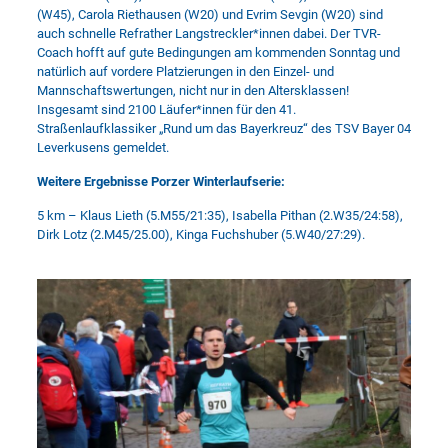
(W45), Carola Riethausen (W20) und Evrim Sevgin (W20) sind
auch schnelle Refrather Langstreckler*innen dabei. Der TVR-
Coach hofft auf gute Bedingungen am kommenden Sonntag und
natürlich auf vordere Platzierungen in den Einzel- und
Mannschaftswertungen, nicht nur in den Altersklassen!
Insgesamt sind 2100 Läufer*innen für den 41.
Straßenlaufklassiker „Rund um das Bayerkreuz“ des TSV Bayer 04
Leverkusens gemeldet.
Weitere Ergebnisse Porzer Winterlaufserie:
5 km – Klaus Lieth (5.M55/21:35), Isabella Pithan (2.W35/24:58),
Dirk Lotz (2.M45/25.00), Kinga Fuchshuber (5.W40/27:29).