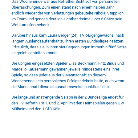
Das Wochenende war aus Refrather Sicht voll von personellen
Überraschungen. Zum einen stand nach einem halben Jahr
endlich wieder der von Verletzungen gebeutelte Nikolaj Stupplich
im Team und genoss deutlich sichtbar dreimal über 5 Sätze sein
Wettkampfcomeback.
Darüber hinaus kam Laura Berger (24), TVR-Eigengewächs, nach
langem Auslandsaufenthalt zu ihren ersten Bundesligaeinsätzen.
Erfreulich, dass sie in ihren vier Begegnungen immerhin fünf Sätze
siegreich gestalten konnte.
Die übrigen eingesetzten Spieler Elias Beckmann, Fritz Binus und
Marcello Kausemann gewannen jeweils mindestens eins ihrer
Spiele, so dass jeder aus der 2.Mannschaft an diesem
Wochenende sein persönliches Erfolgserlebnis hatte, auch wenn
die Mannschaft diesmal ausnahmsweise punktlos blieb.
Die lange und anstrengende Saison in der 2.Bundesliga endet für
den TV Refrath 1m 1. Und 2. April mit den Heimspielen gegen GW
Mülheim und den 1.CfB Köln.