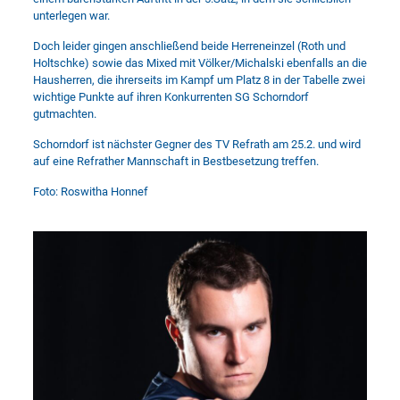
unterlegen war.
Doch leider gingen anschließend beide Herreneinzel (Roth und
Holtschke) sowie das Mixed mit Völker/Michalski ebenfalls an die
Hausherren, die ihrerseits im Kampf um Platz 8 in der Tabelle zwei
wichtige Punkte auf ihren Konkurrenten SG Schorndorf
gutmachten.
Schorndorf ist nächster Gegner des TV Refrath am 25.2. und wird
auf eine Refrather Mannschaft in Bestbesetzung treffen.
Foto: Roswitha Honnef