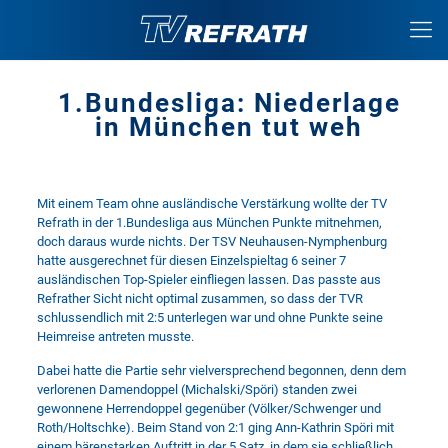
1.Bundesliga: Niederlage
in München tut weh
Mit einem Team ohne ausländische Verstärkung wollte der TV
Refrath in der 1.Bundesliga aus München Punkte mitnehmen,
doch daraus wurde nichts. Der TSV Neuhausen-Nymphenburg
hatte ausgerechnet für diesen Einzelspieltag 6 seiner 7
ausländischen Top-Spieler einfliegen lassen. Das passte aus
Refrather Sicht nicht optimal zusammen, so dass der TVR
schlussendlich mit 2:5 unterlegen war und ohne Punkte seine
Heimreise antreten musste.
Dabei hatte die Partie sehr vielversprechend begonnen, denn dem
verlorenen Damendoppel (Michalski/Spöri) standen zwei
gewonnene Herrendoppel gegenüber (Völker/Schwenger und
Roth/Holtschke). Beim Stand von 2:1 ging Ann-Kathrin Spöri mit
einem bärenstarken Auftritt in der 5.Satz, in dem sie schließlich