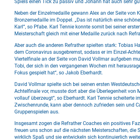
Spiels einen Tick zu passiv und Johann hat auch sehr gut
Neben der Einzelmedaille gewann Alex an der Seite von K
Bronzemedaille im Doppel. „Das ist natürlich eine schöne
Karl“, so Pfabe. Karl Tennie konnte somit bei seiner ers
Meisterschaft gleich mit einer Medaille zurück nach Refra
Aber auch die anderen Refrather spielten stark: Tobias
dem Coronavirus ausgebremst, sodass er im Einzel-Achte
Viertelfinale an der Seite von David Vollmar aufgeben muss
Tobi, der sich in den vergangenen Wochen mit herausrag
Fokus gespielt hat“, so Jakob Eberhardt.
David Vollmar spielte sich bei seinen ersten Westdeutsch
Achtelfinale vor, musste dort aber die Überlegenheit von
vollauf überzeugt“, so Eberhardt. Karl Tennie scheiterte i
Zwischenrunde, kann aber dennoch zufrieden sein und Ca
Gruppenspielen aus.
Insgesamt zogen die Refrather Coaches ein positives Fazi
freuen uns schon auf die nächsten Meisterschaften, die 
wirklich Spaß und sie entwickeln sich kontinuierlich weite