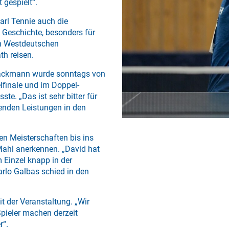
 gespielt“.
arl Tennie auch die
 Geschichte, besonders für
ten Westdeutschen
th reisen.
 Hackmann wurde sonntags von
lfinale und im Doppel-
te. „Das ist sehr bitter für
enden Leistungen in den
en Meisterschaften bis ins
 Mahl anerkennen. „David hat
m Einzel knapp in der
rlo Galbas schied in den
t der Veranstaltung. „Wir
Spieler machen derzeit
r“.