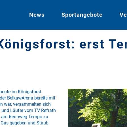
News
Sportangebote
Ve
Königsforst: erst T
heute im Königsforst.
er BelkawArena bereits mit
en war, versammelten sich
n und Läufer vom TV Refrath
lle am Rennweg Tempo zu
ig Gas gegeben und Staub