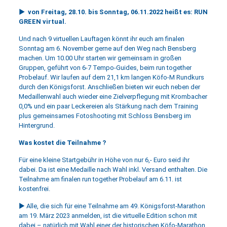
► von Freitag, 28.10. bis Sonntag, 06.11.2022 heißt es: RUN
GREEN virtual.
Und nach 9 virtuellen Lauftagen könnt ihr euch am finalen
Sonntag am 6. November gerne auf den Weg nach Bensberg
machen. Um 10.00 Uhr starten wir gemeinsam in großen
Gruppen, geführt von 6-7 Tempo-Guides, beim run together
Probelauf. Wir laufen auf dem 21,1 km langen Köfo-M Rundkurs
durch den Königsforst. Anschließen bieten wir euch neben der
Medaillenwahl auch wieder eine Zielverpflegung mit Krombacher
0,0% und ein paar Leckereien als Stärkung nach dem Training
plus gemeinsames Fotoshooting mit Schloss Bensberg im
Hintergrund.
Was kostet die Teilnahme ?
Für eine kleine Startgebühr in Höhe von nur 6,- Euro seid ihr
dabei. Da ist eine Medaille nach Wahl inkl. Versand enthalten. Die
Teilnahme am finalen run together Probelauf am 6.11. ist
kostenfrei.
► Alle, die sich für eine Teilnahme am 49. Königsforst-Marathon
am 19. März 2023 anmelden, ist die virtuelle Edition schon mit
dabei – natürlich mit Wahl einer der historischen Köfo-Marathon