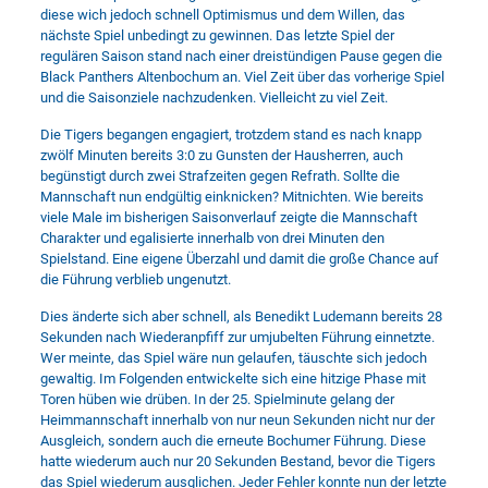
diese wich jedoch schnell Optimismus und dem Willen, das
nächste Spiel unbedingt zu gewinnen. Das letzte Spiel der
regulären Saison stand nach einer dreistündigen Pause gegen die
Black Panthers Altenbochum an. Viel Zeit über das vorherige Spiel
und die Saisonziele nachzudenken. Vielleicht zu viel Zeit.
Die Tigers begangen engagiert, trotzdem stand es nach knapp
zwölf Minuten bereits 3:0 zu Gunsten der Hausherren, auch
begünstigt durch zwei Strafzeiten gegen Refrath. Sollte die
Mannschaft nun endgültig einknicken? Mitnichten. Wie bereits
viele Male im bisherigen Saisonverlauf zeigte die Mannschaft
Charakter und egalisierte innerhalb von drei Minuten den
Spielstand. Eine eigene Überzahl und damit die große Chance auf
die Führung verblieb ungenutzt.
Dies änderte sich aber schnell, als Benedikt Ludemann bereits 28
Sekunden nach Wiederanpfiff zur umjubelten Führung einnetzte.
Wer meinte, das Spiel wäre nun gelaufen, täuschte sich jedoch
gewaltig. Im Folgenden entwickelte sich eine hitzige Phase mit
Toren hüben wie drüben. In der 25. Spielminute gelang der
Heimmannschaft innerhalb von nur neun Sekunden nicht nur der
Ausgleich, sondern auch die erneute Bochumer Führung. Diese
hatte wiederum auch nur 20 Sekunden Bestand, bevor die Tigers
das Spiel wiederum ausglichen. Jeder Fehler konnte nun der letzte