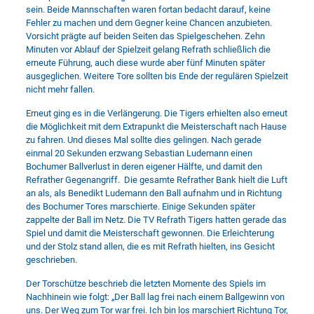
sein. Beide Mannschaften waren fortan bedacht darauf, keine
Fehler zu machen und dem Gegner keine Chancen anzubieten.
Vorsicht prägte auf beiden Seiten das Spielgeschehen. Zehn
Minuten vor Ablauf der Spielzeit gelang Refrath schließlich die
erneute Führung, auch diese wurde aber fünf Minuten später
ausgeglichen. Weitere Tore sollten bis Ende der regulären Spielzeit
nicht mehr fallen.
Erneut ging es in die Verlängerung. Die Tigers erhielten also erneut
die Möglichkeit mit dem Extrapunkt die Meisterschaft nach Hause
zu fahren. Und dieses Mal sollte dies gelingen. Nach gerade
einmal 20 Sekunden erzwang Sebastian Ludemann einen
Bochumer Ballverlust in deren eigener Hälfte, und damit den
Refrather Gegenangriff. Die gesamte Refrather Bank hielt die Luft
an als, als Benedikt Ludemann den Ball aufnahm und in Richtung
des Bochumer Tores marschierte. Einige Sekunden später
zappelte der Ball im Netz. Die TV Refrath Tigers hatten gerade das
Spiel und damit die Meisterschaft gewonnen. Die Erleichterung
und der Stolz stand allen, die es mit Refrath hielten, ins Gesicht
geschrieben.
Der Torschütze beschrieb die letzten Momente des Spiels im
Nachhinein wie folgt: „Der Ball lag frei nach einem Ballgewinn von
uns. Der Weg zum Tor war frei. Ich bin los marschiert Richtung Tor,