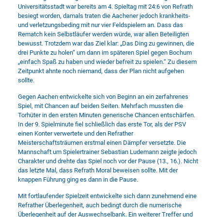
Universitätsstadt war bereits am 4. Spieltag mit 24:6 von Refrath
besiegt worden, damals traten die Aachener jedoch krankheits-
und verletzungsbeding mit nur vier Feldspielern an. Dass das
Rematch kein Selbstläufer werden würde, war allen Beteiligten
bewusst. Trotzdem war das Ziel klar: „Das Ding zu gewinnen, die
drei Punkte zu holen“ um dann im späteren Spiel gegen Bochum
„einfach Spaß zu haben und wieder befreit zu spielen.“ Zu diesem
Zeitpunkt ahnte noch niemand, dass der Plan nicht aufgehen
sollte.
Gegen Aachen entwickelte sich von Beginn an ein zerfahrenes
Spiel, mit Chancen auf beiden Seiten. Mehrfach mussten die
Torhüter in den ersten Minuten generische Chancen entschärfen.
In der 9. Spielminute fiel schließlich das erste Tor, als der PSV
einen Konter verwertete und den Refrather
Meisterschaftsträumen erstmal einen Dämpfer versetzte. Die
Mannschaft um Spielertrainer Sebastian Ludemann zeigte jedoch
Charakter und drehte das Spiel noch vor der Pause (13., 16.). Nicht
das letzte Mal, dass Refrath Moral beweisen sollte. Mit der
knappen Führung ging es dann in die Pause.
Mit fortlaufender Spielzeit entwickelte sich dann zunehmend eine
Refrather Überlegenheit, auch bedingt durch die numerische
Überlegenheit auf der Auswechselbank. Ein weiterer Treffer und