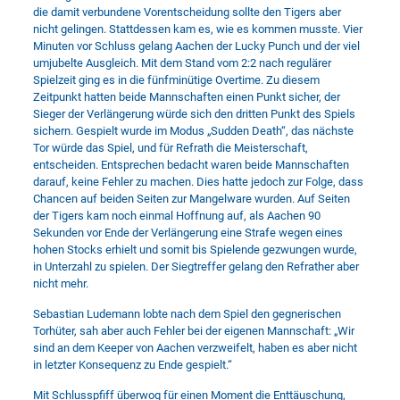
die damit verbundene Vorentscheidung sollte den Tigers aber
nicht gelingen. Stattdessen kam es, wie es kommen musste. Vier
Minuten vor Schluss gelang Aachen der Lucky Punch und der viel
umjubelte Ausgleich. Mit dem Stand vom 2:2 nach regulärer
Spielzeit ging es in die fünfminütige Overtime. Zu diesem
Zeitpunkt hatten beide Mannschaften einen Punkt sicher, der
Sieger der Verlängerung würde sich den dritten Punkt des Spiels
sichern. Gespielt wurde im Modus „Sudden Death“, das nächste
Tor würde das Spiel, und für Refrath die Meisterschaft,
entscheiden. Entsprechen bedacht waren beide Mannschaften
darauf, keine Fehler zu machen. Dies hatte jedoch zur Folge, dass
Chancen auf beiden Seiten zur Mangelware wurden. Auf Seiten
der Tigers kam noch einmal Hoffnung auf, als Aachen 90
Sekunden vor Ende der Verlängerung eine Strafe wegen eines
hohen Stocks erhielt und somit bis Spielende gezwungen wurde,
in Unterzahl zu spielen. Der Siegtreffer gelang den Refrather aber
nicht mehr.
Sebastian Ludemann lobte nach dem Spiel den gegnerischen
Torhüter, sah aber auch Fehler bei der eigenen Mannschaft: „Wir
sind an dem Keeper von Aachen verzweifelt, haben es aber nicht
in letzter Konsequenz zu Ende gespielt.“
Mit Schlusspfiff überwog für einen Moment die Enttäuschung,