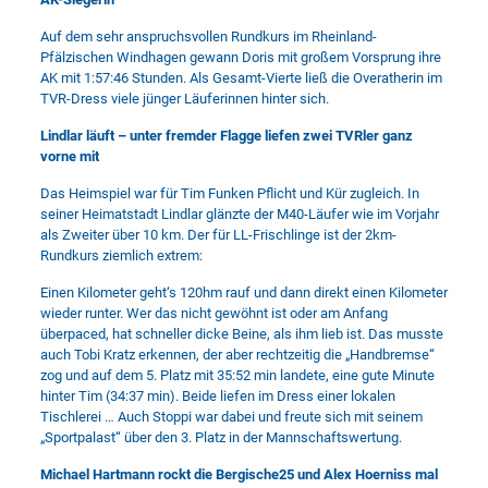
Auf dem sehr anspruchsvollen Rundkurs im Rheinland-
Pfälzischen Windhagen gewann Doris mit großem Vorsprung ihre
AK mit 1:57:46 Stunden. Als Gesamt-Vierte ließ die Overatherin im
TVR-Dress viele jünger Läuferinnen hinter sich.
Lindlar läuft – unter fremder Flagge liefen zwei TVRler ganz
vorne mit
Das Heimspiel war für Tim Funken Pflicht und Kür zugleich. In
seiner Heimatstadt Lindlar glänzte der M40-Läufer wie im Vorjahr
als Zweiter über 10 km. Der für LL-Frischlinge ist der 2km-
Rundkurs ziemlich extrem:
Einen Kilometer geht‘s 120hm rauf und dann direkt einen Kilometer
wieder runter. Wer das nicht gewöhnt ist oder am Anfang
überpaced, hat schneller dicke Beine, als ihm lieb ist. Das musste
auch Tobi Kratz erkennen, der aber rechtzeitig die „Handbremse“
zog und auf dem 5. Platz mit 35:52 min landete, eine gute Minute
hinter Tim (34:37 min). Beide liefen im Dress einer lokalen
Tischlerei … Auch Stoppi war dabei und freute sich mit seinem
„Sportpalast“ über den 3. Platz in der Mannschaftswertung.
Michael Hartmann rockt die Bergische25 und Alex Hoerniss mal