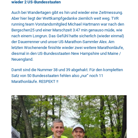
wieder 2 US-Bundesstaaten
Auch bei Wandertagen gibt es hin und wieder eine Zeitmessung.
Aber hier liegt der Wettkampfgedanke ziemlich weit weg. TVR
running team Vorstandsmitglied Michael Hartmann war nach den
Bergschen25 und einer Marschzeit 3:47 min genauso müde, wie
nach einem Longrun. Das Gefühl hatte sicherlich (wieder einmal)
der Dauerrenner und unser US-Marathon-Sammler Alex. Am
letzten Wochenende finishte wieder zwei weitere Marathonläufe,
diesmal in den US-Bundesstaaten New Hampshire und Maine /
Neuengland.
Damit sind die Nummer 38 und 39 abgehakt. Für den kompletten
Satz von 50 Bundesstaaten fehlen also „nur“ noch 11
Marathonläufe. RESPEKT !!