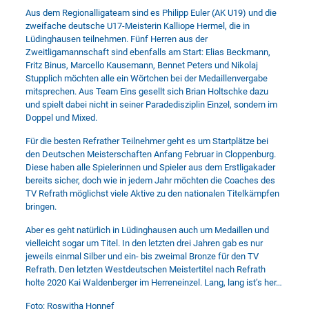
Aus dem Regionalligateam sind es Philipp Euler (AK U19) und die
zweifache deutsche U17-Meisterin Kalliope Hermel, die in
Lüdinghausen teilnehmen. Fünf Herren aus der
Zweitligamannschaft sind ebenfalls am Start: Elias Beckmann,
Fritz Binus, Marcello Kausemann, Bennet Peters und Nikolaj
Stupplich möchten alle ein Wörtchen bei der Medaillenvergabe
mitsprechen. Aus Team Eins gesellt sich Brian Holtschke dazu
und spielt dabei nicht in seiner Paradedisziplin Einzel, sondern im
Doppel und Mixed.
Für die besten Refrather Teilnehmer geht es um Startplätze bei
den Deutschen Meisterschaften Anfang Februar in Cloppenburg.
Diese haben alle Spielerinnen und Spieler aus dem Erstligakader
bereits sicher, doch wie in jedem Jahr möchten die Coaches des
TV Refrath möglichst viele Aktive zu den nationalen Titelkämpfen
bringen.
Aber es geht natürlich in Lüdinghausen auch um Medaillen und
vielleicht sogar um Titel. In den letzten drei Jahren gab es nur
jeweils einmal Silber und ein- bis zweimal Bronze für den TV
Refrath. Den letzten Westdeutschen Meistertitel nach Refrath
holte 2020 Kai Waldenberger im Herreneinzel. Lang, lang ist’s her…
Foto: Roswitha Honnef