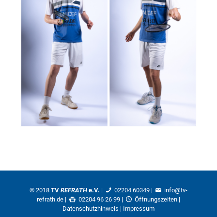
© 2018
TV
REFRATH
e.V.
|
02204 60349
|
info@tv-
refrath.de
|
02204 96 26 99 |
Öffnungszeiten
|
Datenschutzhinweis
|
Impressum