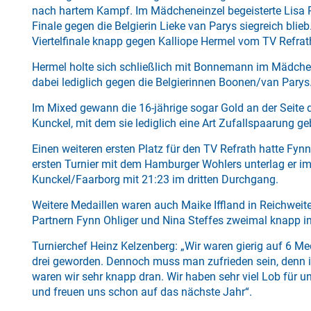
nach hartem Kampf. Im Mädcheneinzel begeisterte Lisa
Finale gegen die Belgierin Lieke van Parys siegreich blie
Viertelfinale knapp gegen Kalliope Hermel vom TV Refra
Hermel holte sich schließlich mit Bonnemann im Mädchen
dabei lediglich gegen die Belgierinnen Boonen/van Parys
Im Mixed gewann die 16-jährige sogar Gold an der Seite
Kunckel, mit dem sie lediglich eine Art Zufallspaarung geb
Einen weiteren ersten Platz für den TV Refrath hatte Fyn
ersten Turnier mit dem Hamburger Wohlers unterlag er i
Kunckel/Faarborg mit 21:23 im dritten Durchgang.
Weitere Medaillen waren auch Maike Iffland in Reichweite,
Partnern Fynn Ohliger und Nina Steffes zweimal knapp im
Turnierchef Heinz Kelzenberg: „Wir waren gierig auf 6 Meda
drei geworden. Dennoch muss man zufrieden sein, denn 
waren wir sehr knapp dran. Wir haben sehr viel Lob für
und freuen uns schon auf das nächste Jahr“.