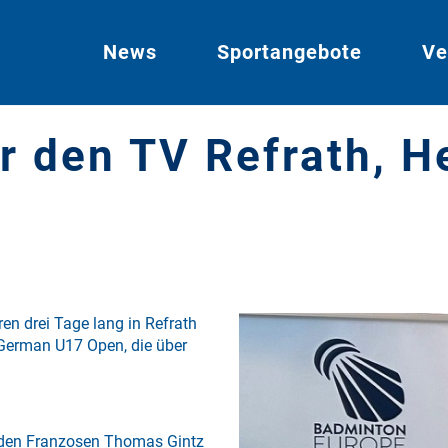
News
Sportangebote
Ve
ür den TV Refrath, H
n drei Tage lang in Refrath
 German U17 Open, die über
den Franzosen Thomas Gintz