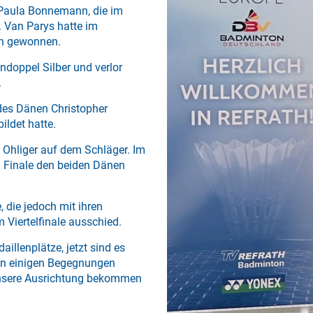
 Paula Bonnemann, die im
b. Van Parys hatte im
th gewonnen.
doppel Silber und verlor
.
 des Dänen Christopher
ildet hatte.
n Ohliger auf dem Schläger. Im
m Finale den beiden Dänen
 die jedoch mit ihren
 Viertelfinale ausschied.
illenplätze, jetzt sind es
in einigen Begegnungen
 unsere Ausrichtung bekommen