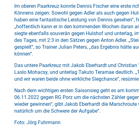
Im oberen Paarkreuz konnte Dennis Fischer eine erste ri
Könnens zeigen: Sowohl gegen Adler als auch gegen Huls
haben eine fantastische Leistung von Dennis gesehen“, f
„hoffentlich kann er in den kommenden Wochen daran an
siegte ebenfalls souverän gegen Hulshof und unterlag, i
des Tages, mit 2:3 in den Sätzen gegen Anton Adler. „Ste
gespielt“, so Trainer Julian Peters, „das Ergebnis hätte
können“.
Das untere Paarkreuz mit Jakob Eberhardt und Christian 
Laslo Mohacsy, und unterlag Takuto Teramae deutlich. „T
und wir waren beide ohne wirkliche Siegchance“, resümie
Nach dem wichtigen ersten Saisonsieg geht es am kom
06.11.2022 gegen RG Porz um die nächsten Zähler gegen
wieder gewinnen“, gibt Jakob Eberhardt die Marschroute v
natürlich um die Schwere der Aufgabe“.
Foto: Jörg Fuhrmann