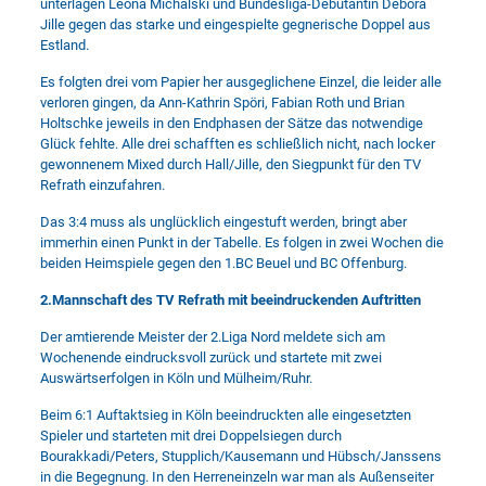
unterlagen Leona Michalski und Bundesliga-Debütantin Debora
Jille gegen das starke und eingespielte gegnerische Doppel aus
Estland.
Es folgten drei vom Papier her ausgeglichene Einzel, die leider alle
verloren gingen, da Ann-Kathrin Spöri, Fabian Roth und Brian
Holtschke jeweils in den Endphasen der Sätze das notwendige
Glück fehlte. Alle drei schafften es schließlich nicht, nach locker
gewonnenem Mixed durch Hall/Jille, den Siegpunkt für den TV
Refrath einzufahren.
Das 3:4 muss als unglücklich eingestuft werden, bringt aber
immerhin einen Punkt in der Tabelle. Es folgen in zwei Wochen die
beiden Heimspiele gegen den 1.BC Beuel und BC Offenburg.
2.Mannschaft des TV Refrath mit beeindruckenden Auftritten
Der amtierende Meister der 2.Liga Nord meldete sich am
Wochenende eindrucksvoll zurück und startete mit zwei
Auswärtserfolgen in Köln und Mülheim/Ruhr.
Beim 6:1 Auftaktsieg in Köln beeindruckten alle eingesetzten
Spieler und starteten mit drei Doppelsiegen durch
Bourakkadi/Peters, Stupplich/Kausemann und Hübsch/Janssens
in die Begegnung. In den Herreneinzeln war man als Außenseiter