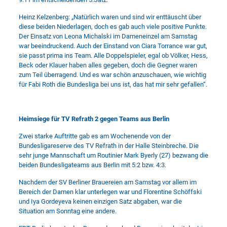
Heinz Kelzenberg: „Natürlich waren und sind wir enttäuscht über
diese beiden Niederlagen, doch es gab auch viele positive Punkte.
Der Einsatz von Leona Michalski im Dameneinzel am Samstag
war beeindruckend. Auch der Einstand von Ciara Torrance war gut,
sie passt prima ins Team. Alle Doppelspieler, egal ob Völker, Hess,
Beck oder Klauer haben alles gegeben, doch die Gegner waren
zum Teil überragend. Und es war schön anzuschauen, wie wichtig
für Fabi Roth die Bundesliga bei uns ist, das hat mir sehr gefallen“.
Heimsiege für TV Refrath 2 gegen Teams aus Berlin
Zwei starke Auftritte gab es am Wochenende von der
Bundesligareserve des TV Refrath in der Halle Steinbreche. Die
sehr junge Mannschaft um Routinier Mark Byerly (27) bezwang die
beiden Bundesligateams aus Berlin mit 5:2 bzw. 4:3.
Nachdem der SV Berliner Brauereien am Samstag vor allem im
Bereich der Damen klar unterlegen war und Florentine Schöffski
und Iya Gordeyeva keinen einzigen Satz abgaben, war die
Situation am Sonntag eine andere.