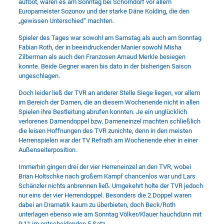
aufbot, waren es am Sonntag bei Schorndorf vor allem
Europameister Sozonov und der starke Däne Kolding, die den
„gewissen Unterschied“ machten.
Spieler des Tages war sowohl am Samstag als auch am Sonntag
Fabian Roth, der in beeindruckender Manier sowohl Misha
Zilberman als auch den Franzosen Arnaud Merkle besiegen
konnte. Beide Gegner waren bis dato in der bisherigen Saison
ungeschlagen.
Doch leider ließ der TVR an anderer Stelle Siege liegen, vor allem
im Bereich der Damen, die an diesem Wochenende nicht in allen
Spielen ihre Bestleitung abrufen konnten. Je ein unglücklich
verlorenes Damendoppel bzw. Dameneinzel machten schließlich
die leisen Hoffnungen des TVR zunichte, denn in den meisten
Herrenspielen war der TV Refrath am Wochenende eher in einer
Außenseiterposition.
Immerhin gingen drei der vier Herreneinzel an den TVR, wobei
Brian Holtschke nach großem Kampf chancenlos war und Lars
Schänzler nichts anbrennen ließ. Umgekehrt holte der TVR jedoch
nur eins der vier Herrendoppel. Besonders die 2.Doppel waren
dabei an Dramatik kaum zu überbieten, doch Beck/Roth
unterlagen ebenso wie am Sonntag Völker/Klauer hauchdünn mit
9:11 im entscheidenden 5.Satz.