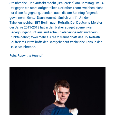
Steinbreche. Den Auftakt macht „Brauereien“ am Samstag um 14
Uhr gegen ein stark aufgestelltes Refrather Team, welches nicht
nur diese Begegnung, sondern auch die am Sonntag folgende
gewinnen möchte. Dann kommt nämlich um 11 Uhr der
Tabellennachbar EBT Berlin nach Refrath. Der Deutsche Meister
der Jahre 2011-2013 hat in den bisher ausgetragenen vier
Begegnungen fünf ausländische Spieler eingesetzt und neun
Punkte geholt, zwei mehr als die 2.Mannschaft des TV Refrath.
Bei freiem Eintritt hofft der Gastgeber auf zahlreiche Fans in der
Halle Steinbreche.
Foto: Roswitha Honnef