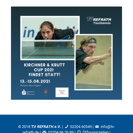
© 2018
TV
REFRATH
e.V.
|
02204 60349
|
info@tv-
refrath.de
|
02204 96 26 99 |
Öffnungszeiten
|