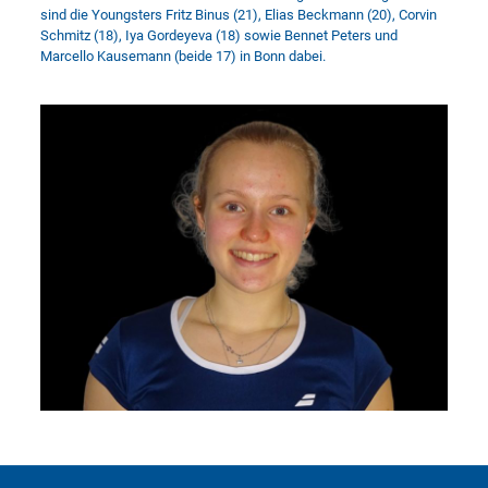
sind die Youngsters Fritz Binus (21), Elias Beckmann (20), Corvin
Schmitz (18), Iya Gordeyeva (18) sowie Bennet Peters und
Marcello Kausemann (beide 17) in Bonn dabei.