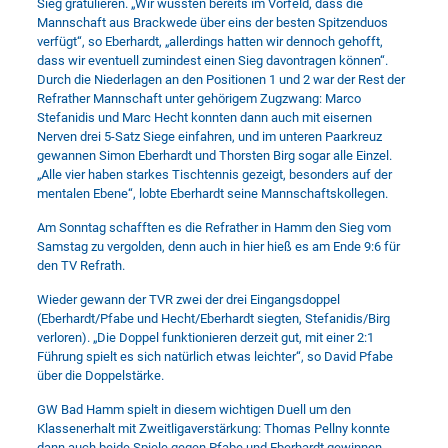
Sieg gratulieren. „Wir wussten bereits im Vorfeld, dass die
Mannschaft aus Brackwede über eins der besten Spitzenduos
verfügt“, so Eberhardt, „allerdings hatten wir dennoch gehofft,
dass wir eventuell zumindest einen Sieg davontragen können“.
Durch die Niederlagen an den Positionen 1 und 2 war der Rest der
Refrather Mannschaft unter gehörigem Zugzwang: Marco
Stefanidis und Marc Hecht konnten dann auch mit eisernen
Nerven drei 5-Satz Siege einfahren, und im unteren Paarkreuz
gewannen Simon Eberhardt und Thorsten Birg sogar alle Einzel.
„Alle vier haben starkes Tischtennis gezeigt, besonders auf der
mentalen Ebene“, lobte Eberhardt seine Mannschaftskollegen.
Am Sonntag schafften es die Refrather in Hamm den Sieg vom
Samstag zu vergolden, denn auch in hier hieß es am Ende 9:6 für
den TV Refrath.
Wieder gewann der TVR zwei der drei Eingangsdoppel
(Eberhardt/Pfabe und Hecht/Eberhardt siegten, Stefanidis/Birg
verloren). „Die Doppel funktionieren derzeit gut, mit einer 2:1
Führung spielt es sich natürlich etwas leichter“, so David Pfabe
über die Doppelstärke.
GW Bad Hamm spielt in diesem wichtigen Duell um den
Klassenerhalt mit Zweitligaverstärkung: Thomas Pellny konnte
dann auch beide Spiele gegen Pfabe und Eberhardt gewinnen,