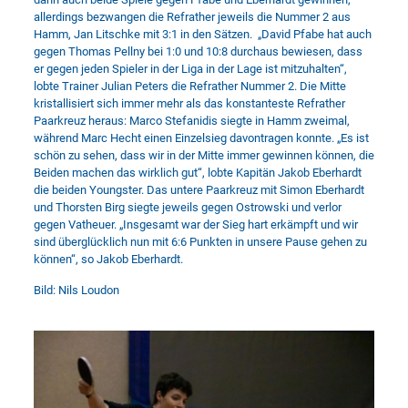
allerdings bezwangen die Refrather jeweils die Nummer 2 aus
Hamm, Jan Litschke mit 3:1 in den Sätzen. „David Pfabe hat auch
gegen Thomas Pellny bei 1:0 und 10:8 durchaus bewiesen, dass
er gegen jeden Spieler in der Liga in der Lage ist mitzuhalten“,
lobte Trainer Julian Peters die Refrather Nummer 2. Die Mitte
kristallisiert sich immer mehr als das konstanteste Refrather
Paarkreuz heraus: Marco Stefanidis siegte in Hamm zweimal,
während Marc Hecht einen Einzelsieg davontragen konnte. „Es ist
schön zu sehen, dass wir in der Mitte immer gewinnen können, die
Beiden machen das wirklich gut“, lobte Kapitän Jakob Eberhardt
die beiden Youngster. Das untere Paarkreuz mit Simon Eberhardt
und Thorsten Birg siegte jeweils gegen Ostrowski und verlor
gegen Vatheuer. „Insgesamt war der Sieg hart erkämpft und wir
sind überglücklich nun mit 6:6 Punkten in unsere Pause gehen zu
können“, so Jakob Eberhardt.
Bild: Nils Loudon