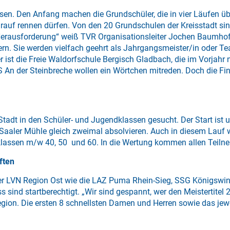
lassen. Den Anfang machen die Grundschüler, die in vier Läufen
auf rennen dürfen. Von den 20 Grundschulen der Kreisstadt sind
 Herausforderung“ weiß TVR Organisationsleiter Jochen Baumhof
ltern. Sie werden vielfach geehrt als Jahrgangsmeister/in oder
iger ist die Freie Waldorfschule Bergisch Gladbach, die im Vorjah
 An der Steinbreche wollen ein Wörtchen mitreden. Doch die Fini
Stadt in den Schüler- und Jugendklassen gesucht. Der Start ist 
Saaler Mühle gleich zweimal absolvieren. Auch in diesem Lauf w
sklassen m/w 40, 50 und 60. In die Wertung kommen allen Teiln
ften
 der LVN Region Ost wie die LAZ Puma Rhein-Sieg, SSG Königswin
s sind startberechtigt. „Wir sind gespannt, wer den Meistertite
Region. Die ersten 8 schnellsten Damen und Herren sowie das je