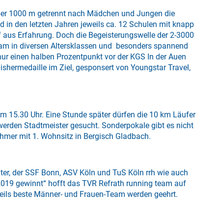
 über 1000 m getrennt nach Mädchen und Jungen die
 in den letzten Jahren jeweils ca. 12 Schulen mit knapp
 aus Erfahrung. Doch die Begeisterungswelle der 2-3000
 Team in diversen Altersklassen und besonders spannend
r nur einen halben Prozentpunkt vor der KGS In der Auen
shermedaille im Ziel, gesponsert von Youngstar Travel,
um 15.30 Uhr. Eine Stunde später dürfen die 10 km Läufer
erden Stadtmeister gesucht. Sonderpokale gibt es nicht
ehmer mit 1. Wohnsitz in Bergisch Gladbach.
ter, der SSF Bonn, ASV Köln und TuS Köln rrh wie auch
l 2019 gewinnt“ hofft das TVR Refrath running team auf
weils beste Männer- und Frauen-Team werden geehrt.