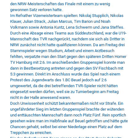
den NRW-Meisterschaften das Finale mit einem zu wenig
gewonnen Satz verloren hatte.
Im Refrather Vizemeisterteam spielten: Nikolaj Stupplich, Nikolas
Klauer, Julian Strack, Julian Marcus, Tim Barion und Noah
Volkmann sowie Antonia Kuntz, Lena Schwerm und Jana Steffes.
Durch eine Absage eines Teams aus Süddeutschland, war die U19-
Mannschaft des TVR nachgerückt, nachdem sie sich als Dritter in
NRW zunächst nicht hatte qualifizieren können. Da am Freitag drei
Stammspieler wegen Studium, Arbeit und einem Arztbesuch
fehlten, verpatzte man den Start gegen den späteren Dritten Horner
TV Hamburg mit 2:6. Im anschießenden Gruppenspiel konnte man
dann in Bestbesetzung antreten und gegen den SV Fischbach mit
5:3 gewinnen. Direkt im Anschluss wurde das Spiel nach einem
Protest des Jugendwarts des 1.BC Beuel jedoch auf 2:6
umgewertet, da die drei betreffenden TVR-Spieler nicht hätten
eingesetzt werden dürfen, weil sie zu Turnierbeginn am Freitag
nicht in der Halle anwesend waren.
Doch Unwissenheit schützt bekanntermaßen nicht vor Strafe. Ein
ungefährdeter Sieg im letzten Gruppenspiel brachte der wütenden
und enttäuschten Mannschaft dann noch Platz Fünf. Rein sportlich
gesehen wäre man im Halbfinale auf Beuel getroffen und hätte gute
Chancen gehabt, selbst bei einer Niederlage einen Platz auf dem
Treppchen zu erreichen.