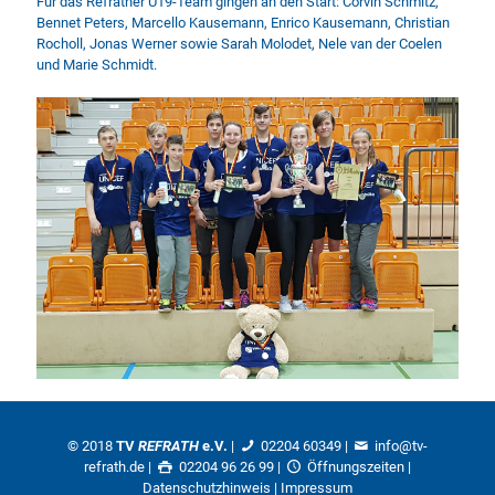
Für das Refrather U19-Team gingen an den Start: Corvin Schmitz,
Bennet Peters, Marcello Kausemann, Enrico Kausemann, Christian
Rocholl, Jonas Werner sowie Sarah Molodet, Nele van der Coelen
und Marie Schmidt.
© 2018
TV
REFRATH
e.V.
|
02204 60349
|
info@tv-
refrath.de
|
02204 96 26 99 |
Öffnungszeiten
|
Datenschutzhinweis
|
Impressum