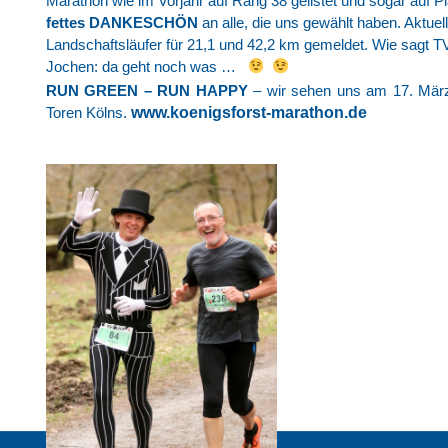
Marathon wie im Vorjahr auf Rang 38 gelistet und sogar auf P
fettes
DANKESCHÖN
an alle, die uns gewählt haben. Aktuel
Landschaftsläufer für 21,1 und 42,2 km gemeldet. Wie sagt T
Jochen: da geht noch was …
RUN GREEN – RUN
HAPPY
– wir sehen uns am 17. März
www.koenigsforst-marathon.de
Toren Kölns.