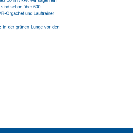
latz 10 in NRW. Wir sagen ein
l sind schon über 600
VR-Orgachef und Lauftrainer
 in der grünen Lunge vor den