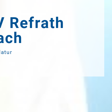
V Refrath
ach
latur