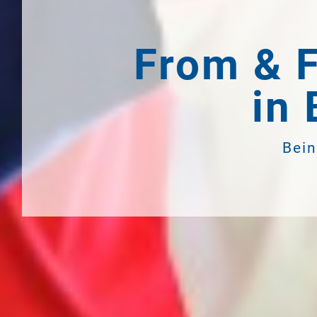
From & F
in
Bein