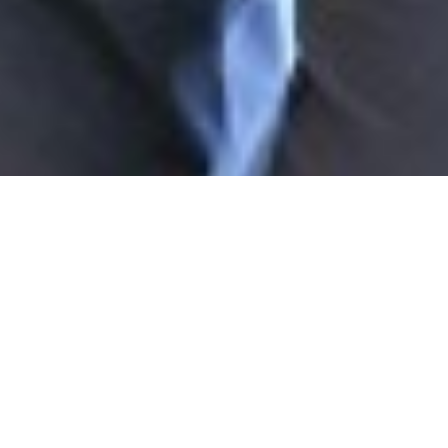
m & Figur im TV Ref