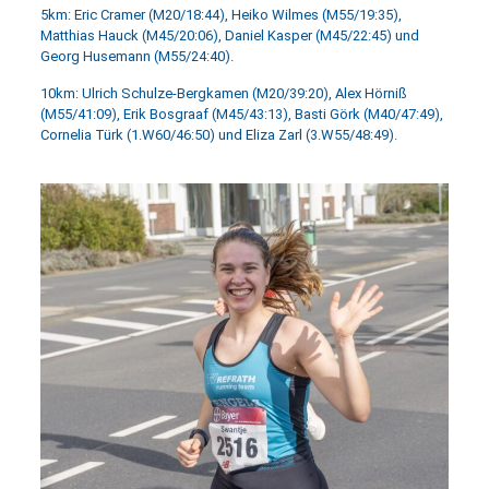
5km: Eric Cramer (M20/18:44), Heiko Wilmes (M55/19:35),
Matthias Hauck (M45/20:06), Daniel Kasper (M45/22:45) und
Georg Husemann (M55/24:40).
10km: Ulrich Schulze-Bergkamen (M20/39:20), Alex Hörniß
(M55/41:09), Erik Bosgraaf (M45/43:13), Basti Görk (M40/47:49),
Cornelia Türk (1.W60/46:50) und Eliza Zarl (3.W55/48:49).