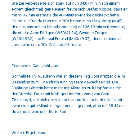
Stelzer verbesserte sich stark auf nun 34:07 min. Nach einem
extrem gleichmäßigen Rennen freute sich Stefan Köppe, dass er
mit 39:42 min erstmals die 40-Minuten-Marke geknackt hatte.
Grund zur Freude über neue PB’s hatten auch Maik Voigt (M45),
der sich aus vollem Marathontraining auf 36:19 min verbesserte,
die starke Anne Päffgen (W50/41:24), Swantje Zarges
(W20/45:32) und Pascal Präckel (M40/49:07), der sich tierisch
über seine erste 10k-Zeit sub 50‘ freute.
Teamwork: Cara zieht Josi
Schnellste TVR-Läuferin war an diesem Tag Josi Kratzer, die im
Dezember zum TV Refrath running team gewechselt ist. Die
30jährige Lehrerin hatte mehr mit Allergien zu kämpfen als mit
der Strecke. Doch mit kräftiger Unterstützung von Cara
Zollenkopf, die sich derzeit noch im Aufbau befindet, lief Josi
zwar eine gute Minute langsamer als geplant, aber mit 38:44 min
doch noch eine sehr flotte Zeit.
Weitere Ergebnisse