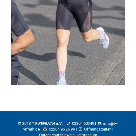
© 2018
TV
REFRATH
e.V.
|
02204 60349
|
info@tv-
refrath.de
|
02204 96 26 99 |
Öffnungszeiten
|
Datenschutzhinweis
|
Impressum