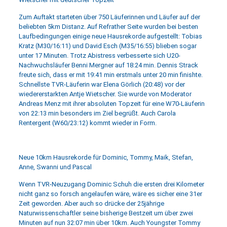
Zum Auftakt starteten über 750 Läuferinnen und Läufer auf der
beliebten 5km Distanz. Auf Refrather Seite wurden bei besten
Laufbedingungen einige neue Hausrekorde aufgestellt: Tobias
Kratz (M30/16:11) und David Esch (M35/16:55) blieben sogar
unter 17 Minuten. Trotz Abistress verbesserte sich U20-
Nachwuchsläufer Benni Mergner auf 18:24 min. Dennis Strack
freute sich, dass er mit 19:41 min erstmals unter 20 min finishte.
Schnellste TVR-Läuferin war Elena Görlich (20:48) vor der
wiedererstarkten Antje Wietscher. Sie wurde von Moderator
Andreas Menz mit ihrer absoluten Topzeit für eine W70-Läuferin
von 22:13 min besonders im Ziel begrüßt. Auch Carola
Rentergent (W60/23:12) kommt wieder in Form.
Neue 10km Hausrekorde für Dominic, Tommy, Maik, Stefan,
Anne, Swanni und Pascal
Wenn TVR-Neuzugang Dominic Schuh die ersten drei Kilometer
nicht ganz so forsch angelaufen wäre, wäre es sicher eine 31er
Zeit geworden. Aber auch so drücke der 25jährige
Naturwissenschaftler seine bisherige Bestzeit um über zwei
Minuten auf nun 32:07 min über 10km. Auch Youngster Tommy