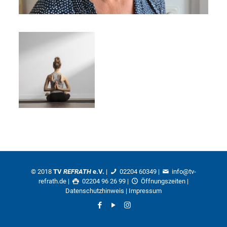
© 2018
TV
REFRATH
e.V.
|
02204 60349
|
info@tv-
refrath.de
|
02204 96 26 99 |
Öffnungszeiten
|
Datenschutzhinweis
|
Impressum