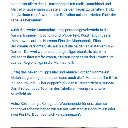
bieten, vor allem das 1.Herrendoppel mit Malik Bourakkadi und
Marcello Kausemann wusste an beiden Tagen zu gefallen. Trotz
der „Nullnummern“ werden die Refrather auf dem vierten Platz der
Tabelle überwintern.
Auch die zweite Mannschaft ging personalgeschwächt in die
Auswärtsspiele in Bochum und Wipperfeld. Kurzfristig musste
man sowohl auf die Nummer Eins der Mannschaft, Elias
Beckmann verzichten, als auch auf die beiden spielstarken U19-
Damen. Da zwei weitere Leistungsträger ebenfalls nicht im
Vollbesitz ihrer Kräfte waren, rückten insgesamt drei Ersatzleute
aus der Regionalliga in die Mannschaft.
Einzig das Mixed Philipp Euler und Annika Horbach konnte ein
Match siegreich gestalten, so dass auch die 2.Mannschaft mit 1:6
in Bochum und 0:7 bei Wipperfeld 2 den Kürzeren ziehen musste.
Damit rutscht das Team in der Tabelle ein wenig ins untere
Mittelfeld ab.
Heinz Kelzenberg: „Kein gutes Wochenende für uns, aber so
richtig verschenkt haben wir nur am Samstag in Bochum ein oder
zwei Punkte. Das lässt sich verschmerzen“.