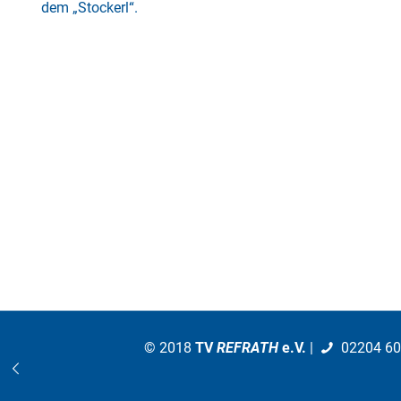
dem „Stockerl“.
© 2018
TV
REFRATH
e.V.
|
02204 6