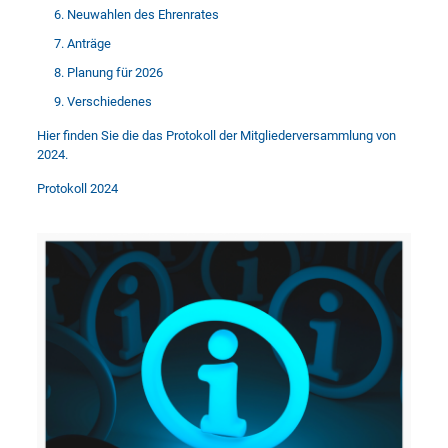
Neuwahlen des Ehrenrates
Anträge
Planung für 2026
Verschiedenes
Hier finden Sie die das Protokoll der Mitgliederversammlung von
2024.
Protokoll 2024