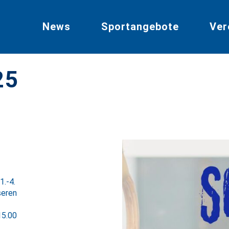
News
Sportangebote
Ver
25
1.-4.
seren
15.00