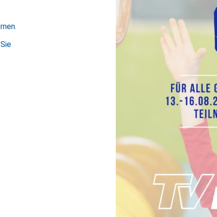
rnen.
 Sie