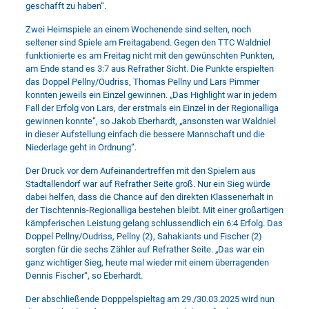
geschafft zu haben“.
Zwei Heimspiele an einem Wochenende sind selten, noch
seltener sind Spiele am Freitagabend. Gegen den TTC Waldniel
funktionierte es am Freitag nicht mit den gewünschten Punkten,
am Ende stand es 3:7 aus Refrather Sicht. Die Punkte erspielten
das Doppel Pellny/Oudriss, Thomas Pellny und Lars Pimmer
konnten jeweils ein Einzel gewinnen. „Das Highlight war in jedem
Fall der Erfolg von Lars, der erstmals ein Einzel in der Regionalliga
gewinnen konnte“, so Jakob Eberhardt, „ansonsten war Waldniel
in dieser Aufstellung einfach die bessere Mannschaft und die
Niederlage geht in Ordnung“.
Der Druck vor dem Aufeinandertreffen mit den Spielern aus
Stadtallendorf war auf Refrather Seite groß. Nur ein Sieg würde
dabei helfen, dass die Chance auf den direkten Klassenerhalt in
der Tischtennis-Regionalliga bestehen bleibt. Mit einer großartigen
kämpferischen Leistung gelang schlussendlich ein 6:4 Erfolg. Das
Doppel Pellny/Oudriss, Pellny (2), Sahakiants und Fischer (2)
sorgten für die sechs Zähler auf Refrather Seite. „Das war ein
ganz wichtiger Sieg, heute mal wieder mit einem überragenden
Dennis Fischer“, so Eberhardt.
Der abschließende Dopppelspieltag am 29./30.03.2025 wird nun