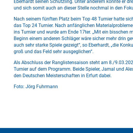
Eberhardt seinen Schützling. Unter anderem konnte er dr
und sich somit auch an dieser Stelle nochmal in den Foku
Nach seinem fünften Platz beim Top 48 Turnier hatte sic
das Top 24 Turnier. Nach anfänglichen Materialproblemen
ins Turnier und wurde am Ende 17ter. „Mit ein bisschen
Beginn einem anderen Schläger wäre sicher mehr drin g
auch sehr starke Spiele gezeigt“, so Eberhardt, „die Konk
groß und das Feld sehr ausgeglichen“.
Als Abschluss der Ranglistensaison steht am 8./9.03.20
Turnier auf dem Programm. Beide Spieler, Jamal und Alex
den Deutschen Meisterschaften in Erfurt dabei.
Foto: Jörg Fuhrmann