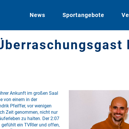
News
Sportangebote
Ve
Überraschungsgast b
 ihrer Ankunft im großen Saal
ie von einem in der
rik Pfeiffer, vor wenigen
ich Zeit genommen, nicht nur
äuferleben zu halten. Der 2:07
efühlt ein TVRler und offen,