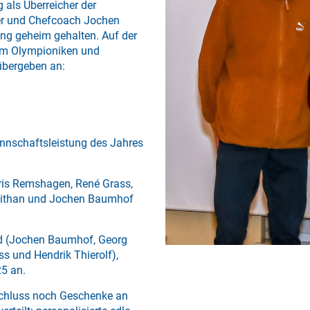
 als Überreicher der
ter und Chefcoach Jochen
ng geheim gehalten. Auf der
vom Olympioniken und
übergeben an:
annschaftsleistung des Jahres
oris Remshagen, René Grass,
Pithan und Jochen Baumhof
and (Jochen Baumhof, Georg
s und Hendrik Thierolf),
25 an.
schluss noch Geschenke an