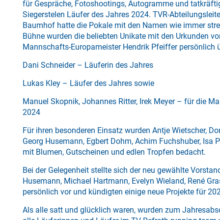
für Gespräche, Fotoshootings, Autogramme und tatkräftig
Siegerstelen Läufer des Jahres 2024. TVR-Abteilungslei
Baumhof hatte die Pokale mit den Namen wie immer stre
Bühne wurden die beliebten Unikate mit den Urkunden 
Mannschafts-Europameister Hendrik Pfeiffer persönlich 
Dani Schneider – Läuferin des Jahres
Lukas Kley – Läufer des Jahres sowie
Manuel Skopnik, Johannes Ritter, Irek Meyer – für die M
2024
Für ihren besonderen Einsatz wurden Antje Wietscher, D
Georg Husemann, Egbert Dohm, Achim Fuchshuber, Isa 
mit Blumen, Gutscheinen und edlen Tropfen bedacht.
Bei der Gelegenheit stellte sich der neu gewählte Vorst
Husemann, Michael Hartmann, Evelyn Wieland, René Gras
persönlich vor und kündigten einige neue Projekte für 20
Als alle satt und glücklich waren, wurden zum Jahresab