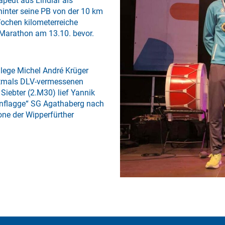
apeut aus Lindlar als
hinter seine PB von der 10 km
ochen kilometerreiche
 Marathon am 13.10. bevor.
llege Michel André Krüger
erstmals DLV-vermessenen
 Siebter (2.M30) lief Yannik
genflagge“ SG Agathaberg nach
one der Wipperfürther