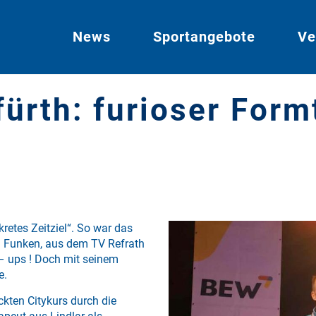
News
Sportangebote
Ve
fürth: furioser Form
retes Zeitziel“. So war das
im Funken, aus dem TV Refrath
 – ups ! Doch mit seinem
e.
kten Citykurs durch die