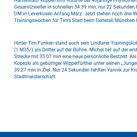
Hansestadt Wipperfürth finishte der 40jährige Physiother
Gesamtzweiter in schnellen 34:39 min, nur 22 Sekunden 
DM in Leverkusen Anfang März. Jetzt stehen noch drei W
Trainingswochen für Tim’s Start beim Generali München
Hinter Tim Funken stand auch sein Lindlarer Trainingsko
(1.M35/) als Dritter auf der Bühne. Michel lief auf der 
Strecke mit 35:07 min eine neue persönliche Bestzeit. Als
Kopezki als gebürtiger Wipperfürther unter seinen „Jun
39:27 min in Ziel. Nur 24 Sekunden fehlten Yannik zur Kr
Stadtmeisterschaft.