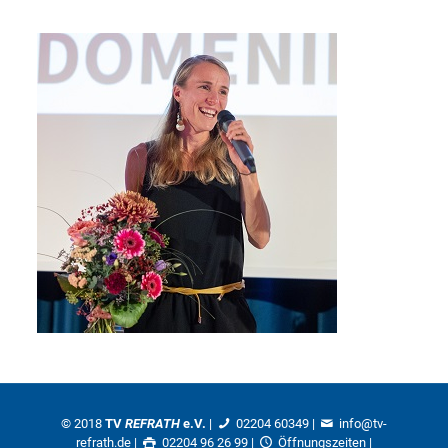
© 2018
TV
REFRATH
e.V.
|
02204 60349
|
info@tv-
refrath.de
|
02204 96 26 99 |
Öffnungszeiten
|