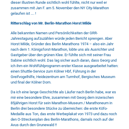
dieser illustren Runde sichtlich wohl fühlte, nicht nur weil er
zusammen mit Jan F. am 5. November den NY City-Marathon
gelaufen ist …. !
Ritterschlag von Mr. Berlin-Marathon Horst Milde
Alle bekannten Namen und Persönlichkeiten der GRR-
Jahrestagung aufzuzählen würde jeden Bericht sprengen. Aber
Horst Milde, Gründer des Berlin Marathons 1974 – also ein Jahr
nach dem 1. Königsforst-Marathon, lobte uns als Ausrichter und
Gastgeber über den grünen Klee. Er fühlte sich mit seiner Frau
Sabine sichtlich wohl. Das lag sicher auch daran, dass Georg und
ich ihm ein Wohlfühlprogramm erster Klasse ausgearbeitet hatten:
einen Shuttle-Service zum Kölner Hbf, Führung in der
Greifvogelhilfe, Heidezentrum am Turmhof, Bergisches Museum
und final der Kölner Dom.
Da ich eine lange Geschichte als Läufer nach Berlin habe, war es
mir eine besondere Ehre, zusammen mit Georg dem inzwischen
85jährigen Horst für sein Marathon-Museum / Marathoneum in
Berlin drei besondere Stücke zu überreichen: die erste Köfo-
Medaille aus Ton, das erste Werbeplakat von 1973 und dazu noch
den O-Streckenplan des Berlin-Marathons, damals noch auf der
Avus durch den Grunewald !!