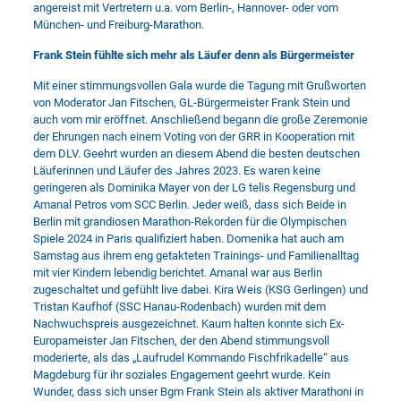
angereist mit Vertretern u.a. vom Berlin-, Hannover- oder vom
München- und Freiburg-Marathon.
Frank Stein fühlte sich mehr als Läufer denn als Bürgermeister
Mit einer stimmungsvollen Gala wurde die Tagung mit Grußworten
von Moderator Jan Fitschen, GL-Bürgermeister Frank Stein und
auch vom mir eröffnet. Anschließend begann die große Zeremonie
der Ehrungen nach einem Voting von der GRR in Kooperation mit
dem DLV. Geehrt wurden an diesem Abend die besten deutschen
Läuferinnen und Läufer des Jahres 2023. Es waren keine
geringeren als Dominika Mayer von der LG telis Regensburg und
Amanal Petros vom SCC Berlin. Jeder weiß, dass sich Beide in
Berlin mit grandiosen Marathon-Rekorden für die Olympischen
Spiele 2024 in Paris qualifiziert haben. Domenika hat auch am
Samstag aus ihrem eng getakteten Trainings- und Familienalltag
mit vier Kindern lebendig berichtet. Amanal war aus Berlin
zugeschaltet und gefühlt live dabei. Kira Weis (KSG Gerlingen) und
Tristan Kaufhof (SSC Hanau-Rodenbach) wurden mit dem
Nachwuchspreis ausgezeichnet. Kaum halten konnte sich Ex-
Europameister Jan Fitschen, der den Abend stimmungsvoll
moderierte, als das „Laufrudel Kommando Fischfrikadelle“ aus
Magdeburg für ihr soziales Engagement geehrt wurde. Kein
Wunder, dass sich unser Bgm Frank Stein als aktiver Marathoni in