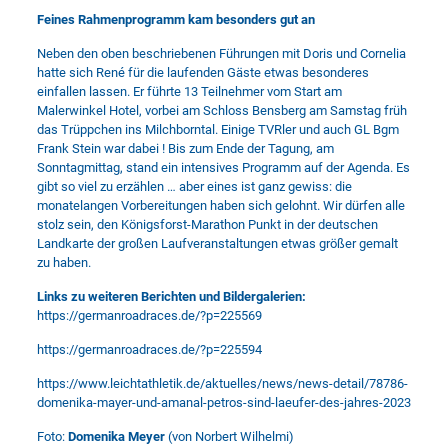
Feines Rahmenprogramm kam besonders gut an
Neben den oben beschriebenen Führungen mit Doris und Cornelia
hatte sich René für die laufenden Gäste etwas besonderes
einfallen lassen. Er führte 13 Teilnehmer vom Start am
Malerwinkel Hotel, vorbei am Schloss Bensberg am Samstag früh
das Trüppchen ins Milchborntal. Einige TVRler und auch GL Bgm
Frank Stein war dabei ! Bis zum Ende der Tagung, am
Sonntagmittag, stand ein intensives Programm auf der Agenda. Es
gibt so viel zu erzählen … aber eines ist ganz gewiss: die
monatelangen Vorbereitungen haben sich gelohnt. Wir dürfen alle
stolz sein, den Königsforst-Marathon Punkt in der deutschen
Landkarte der großen Laufveranstaltungen etwas größer gemalt
zu haben.
Links zu weiteren Berichten und Bildergalerien:
https://germanroadraces.de/?p=225569
https://germanroadraces.de/?p=225594
https://www.leichtathletik.de/aktuelles/news/news-detail/78786-
domenika-mayer-und-amanal-petros-sind-laeufer-des-jahres-2023
Foto:
Domenika Meyer
(von Norbert Wilhelmi)