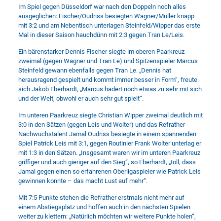
Im Spiel gegen Düsseldorf war nach den Doppeln noch alles
ausgeglichen: Fischer/Oudriss besiegten Wagner/Müller knapp
mit 3:2 und am Nebentisch unterlagen Steinfeld/Wipper das erste
Mal in dieser Saison hauchdünn mit 2:3 gegen Tran Le/Leis.
Ein bärenstarker Dennis Fischer siegte im oberen Paarkreuz
zweimal (gegen Wagner und Tran Le) und Spitzenspieler Marcus
Steinfeld gewann ebenfalls gegen Tran Le. „Dennis hat
herausragend gespielt und kommt immer besser in Form“, freute
sich Jakob Eberhardt, „Marcus hadert noch etwas zu sehr mit sich
und der Welt, obwohl er auch sehr gut spielt“.
Im unteren Paarkreuz siegte Christian Wipper zweimal deutlich mit
3:0 in den Sätzen (gegen Leis und Wolter) und das Refrather
Nachwuchstalent Jamal Oudriss besiegte in einem spannenden
Spiel Patrick Leis mit 3:1, gegen Routinier Frank Wolter unterlag er
mit 1:3 in den Sätzen. „Insgesamt waren wir im unteren Paarkreuz
griffiger und auch gieriger auf den Sieg“, so Eberhardt, „toll, dass
Jamal gegen einen so erfahrenen Oberligaspieler wie Patrick Leis
gewinnen konnte – das macht Lust auf mehr“.
Mit 7:5 Punkte stehen die Refrather erstmals nicht mehr auf
einem Abstiegsplatz und hoffen auch in den nächsten Spielen
weiter zu klettern: „Natürlich möchten wir weitere Punkte holen“,