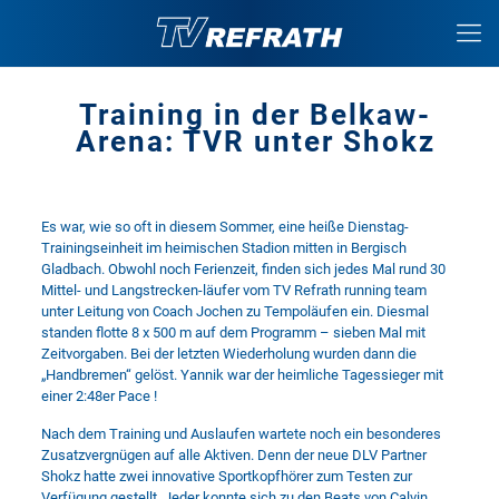
Training in der Belkaw-
Arena: TVR unter Shokz
Es war, wie so oft in diesem Sommer, eine heiße Dienstag-
Trainingseinheit im heimischen Stadion mitten in Bergisch
Gladbach. Obwohl noch Ferienzeit, finden sich jedes Mal rund 30
Mittel- und Langstrecken-läufer vom TV Refrath running team
unter Leitung von Coach Jochen zu Tempoläufen ein. Diesmal
standen flotte 8 x 500 m auf dem Programm – sieben Mal mit
Zeitvorgaben. Bei der letzten Wiederholung wurden dann die
„Handbremen“ gelöst. Yannik war der heimliche Tagessieger mit
einer 2:48er Pace !
Nach dem Training und Auslaufen wartete noch ein besonderes
Zusatzvergnügen auf alle Aktiven. Denn der neue DLV Partner
Shokz hatte zwei innovative Sportkopfhörer zum Testen zur
Verfügung gestellt. Jeder konnte sich zu den Beats von Calvin