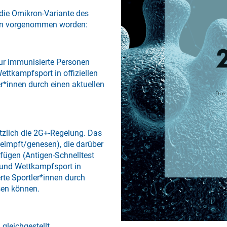
die Omikron-Variante des
gen vorgenommen worden:
ur immunisierte Personen
ttkampfsport in offiziellen
er*innen durch einen aktuellen
tzlich die 2G+-Regelung. Das
geimpft/genesen), die darüber
fügen (Antigen-Schnelltest
g und Wettkampfsport in
erte Sportler*innen durch
ssen können.
gleichgestellt.