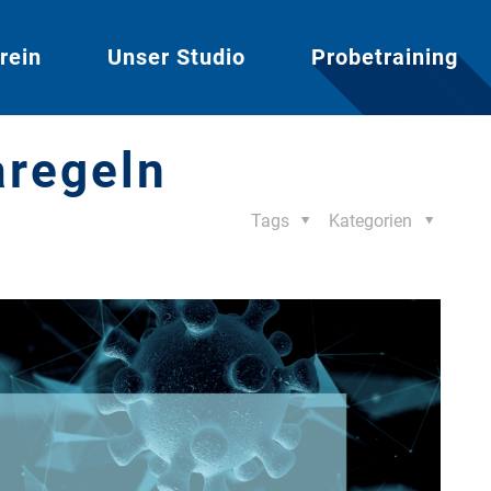
rein
Unser Studio
Probetraining
aregeln
Tags
Kategorien