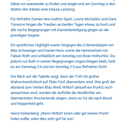
Sätze um zueinander zu finden und zeigte erst am Sonntag in den
letzten drei Sätzen eine klasse Leistung.
Für Refraths Damen Ann-Kathrin Spöri, Leona Michalski und Ciara
Torrance hingen die Trauben an beiden Tagen etwas zu hoch und
alle sechs Begegnungen mit Damenbeteiligung gingen an die
jeweiligen Gegner.
Ein sportliches Highlight waren hingegen die 2.Herrendoppel von
Max Schwenger und Daniel Hess sowie die Herreneinzel von
Fabian Roth und schließlich am Sonntag von Brian Holtschke. Da
jedoch nur Roth in seinen Begegnungen ungeschlagen blieb, hieß
es am Samstag 3:4 und am Sonntag 2:5 aus Refrather Sicht.
Der Blick auf die Tabelle zeigt, dass der TVR mit großer
Wahrscheinlichkeit auf Platz Fünf überwintern wird. Wie groß der
Abstand zum Vierten Blau Weiß Wittorf (aktuell ein Punkt) noch
anwachsen wird, werden die Auftritte der Nordlichter am
übernächsten Wochenende zeigen, wenn es für die nach Beuel
und Wipperfeld geht.
Heinz Kelzenberg: „Wenn Wittorf einen oder gar keinen Punkt
holen sollte, wäre dies sehr gut für uns“.