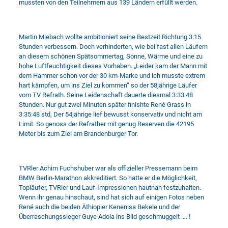
mussten von den Teilnehmern aus 139 Ländern erfüllt werden.
Martin Miebach wollte ambitioniert seine Bestzeit Richtung 3:15
Stunden verbessern. Doch verhinderten, wie bei fast allen Läufern
an diesem schönen Spätsommertag, Sonne, Wärme und eine zu
hohe Luftfeuchtigkeit dieses Vorhaben. „Leider kam der Mann mit
dem Hammer schon vor der 30 km-Marke und ich musste extrem
hart kämpfen, um ins Ziel zu kommen“ so der 58jährige Läufer
vom TV Refrath. Seine Leidenschaft dauerte diesmal 3:33:48
Stunden. Nur gut zwei Minuten später finishte René Grass in
3:35:48 std, Der 54jährige lief bewusst konservativ und nicht am
Limit. So genoss der Refrather mit genug Reserven die 42195
Meter bis zum Ziel am Brandenburger Tor.
TVRler Achim Fuchshuber war als offizieller Pressemann beim
BMW Berlin-Marathon akkreditiert. So hatte er die Möglichkeit,
Topläufer, TVRler und Lauf-Impressionen hautnah festzuhalten.
Wenn ihr genau hinschaut, sind hat sich auf einigen Fotos neben
René auch die beiden Äthiopier Kenenisa Bekele und der
Überraschungssieger Guye Adola ins Bild geschmuggelt …. !