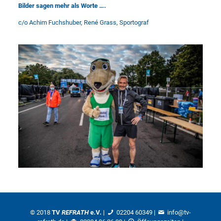
Bilder sagen mehr als Worte ….
c/o Achim Fuchshuber, René Grass, Sportograf
© 2018
TV
REFRATH
e.V.
|
02204 60349
|
info@tv-